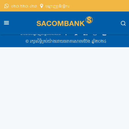
០២៣ ២២៣ ៤២៣
បណ្តាញ​ប្រតិបត្តិការ
សាខមប៊ែងខេមបូឌា
Exchange Rate
Exchange Rate 2019-01-22 8:15AM
តាមដានបណ្ដាញសង្គមរបស់យើង
​© រក្សា​សិទ្ធិ​គ្រប់​យ៉ាង​ដោយ​ធនាគារសាខមប៊ែង ឆ្នាំ​២០២៤