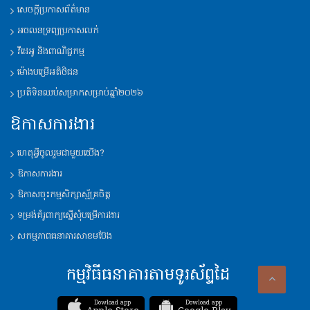
សេចក្តីប្រកាសព័ត៌មាន
អចលនទ្រព្យប្រកាសលក់
វីដេអូ និង​ពាណិជ្ជកម្ម
ម៉ោង​បម្រើ​អតិថិជន
ប្រតិទិន​ឈប់​សម្រាក​សម្រាប់​ឆ្នាំ​២០២៦
ឱកាសការងារ
ហេតុអ្វីចូលរួមជាមួយយើង?
ឱកាសការងារ
ឱកាសចុះកម្មសិក្សាស្ម័គ្រចិត្ត
ទម្រង់គំរូពាក្យ​ស្នើ​សុំ​បម្រើ​ការងារ
សកម្មភាពធនាគារសាខមប៊ែង
កម្មវិធីធនាគារតាមទូរស័ព្ទដៃ
Dowload app
Dowload app