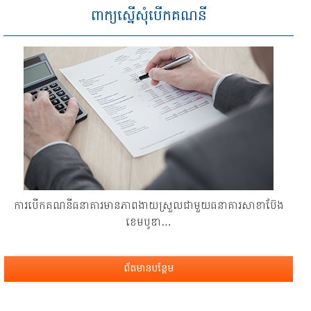
ពាក្យស្នើសុំបើកគណនី
ការ​បើក​គណនី​ធនាគារ​មាន​ភាព​ងាយ​ស្រួល​ជា​មួយ​ធនាគារ​សាខាប៊ែង​
ខេមបូឌា…
ព័តមានបន្ថែម