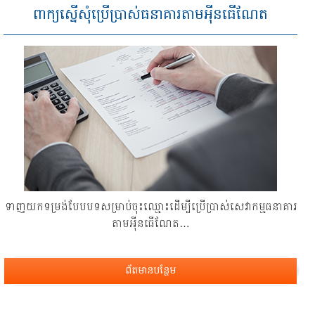
ពាក្យស្នើសុំប្រើប្រាស់ធនាគារតាមអុីនធើណែត
ទាញ​យក​ទម្រង់​បែប​បទ​សម្រាប់​ចុះ​ឈ្មោះ​ដើម្បី​ប្រើ​ប្រាស់​សេវាកម្ម​ធនាគារ​
តាម​អុីនធើណែត…
ព័តមានបន្ថែម