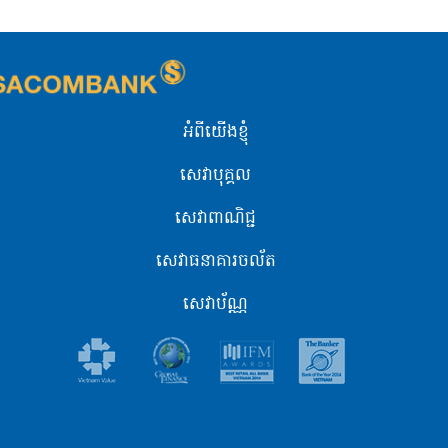
អំពីយើងខ្ញុំ
សេវាបុគ្គល
សេវាពាណិជ្ជ
សេវាធនាគារចល័ត
សេវាប័ណ្ណ