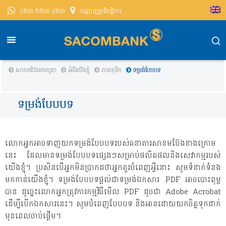
០២៣ ២២៣ ៤២៣
បណ្តាញ​ប្រតិបត្តិការ
សាខមប៊ែងខេមបូឌា
អំពីយើងខ្ញុំ
ភាគទុនិក
ទម្រង់បែបបទ
ទម្រង់បែបបទ
លោក​អ្នក​អាច​ទាញ​យក​ទម្រង់​បែប​បទ​របស់​ធនាគារ​សាខមប៊ែង​ខាង​ក្រោម​
នេះ ដែល​មាន​ទម្រង់​បែបបទ​ផ្សេងៗ​សម្រាប់​ផលិតផល​និង​សេវាកម្ម​របស់​
យើង​ខ្ញុំ។ ប្រសិន​បើ​អ្នក​មិន​ប្រាកដ​ថា​អ្នក​គួរ​បំពេញ​អ្វី​នោះ សូម​ទំនាក់​ទំនង​
មក​កាន់​យើងខ្ញុំ។ ទម្រង់​បែប​បទ​ផ្តល់​ជា​ទម្រង់​ឯកសារ​ .PDF អាច​បោះ​ពុម្ព​
បាន ដូច្នេះ​លោក​អ្នក​ត្រូវ​ការ​កម្មវិធី​មើល PDF ដូចជា Adobe Acrobat
ដើម្បី​បើក​ឯកសារ​នេះ។ សូម​បំពេញ​បែបបទ និង​អាន​ដោយ​យក​ចិត្ត​ទុក​ដាក់​
មុន​ពេល​ចាប់​ផ្តើម។