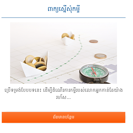
ពាក្យស្នើសុំកម្ចី
ប្រើ​ទម្រង់​បែប​បទ​នេះ ដើម្បី​ដំណើរ​ការ​កម្ចី​របស់​លោក​អ្នក​កាន់​តែ​យ៉ាង
រហ័ស…
ព័តមានបន្ថែម