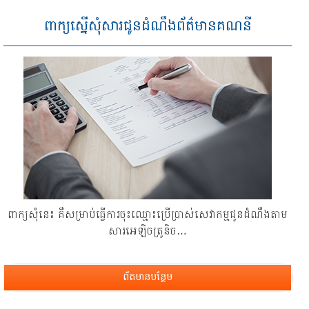
ពាក្យស្នើសុំសារជូនដំណឹងព័ត៌មានគណនី
ពាក្យ​សុំ​នេះ គឺ​សម្រាប់​ធ្វើ​ការ​ចុះ​ឈ្មោះ​ប្រើ​ប្រាស់​សេវាកម្ម​ជូនដំណឹង​តាម​
សារ​អេឡិច​ត្រូនិច…
ព័តមានបន្ថែម