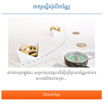
ពាក្យស្នើសុំបើកប័ណ្ណ
ដាក់​ពាក្យឥឡូវ​នេះ សម្រាប់​ចុះ​ឈ្មោះ​ដើម្បី​ប្រើ​ប្រាស់​ប័ណ្ណ​ធនាគារ​
សាខមប៊ែងខេមបូឌា…
ព័តមានបន្ថែម