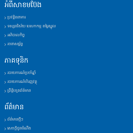
អំពីសាខមប៊ែង
ប្រវត្តិ​ធនាគារ
ទស្សនវិស័យ​ បេសកកម្ម តម្លៃស្នូល
អភិបាលកិច្ច
រចនាសម្ព័ន្ធ​
ភាគទុនិក
របាយការណ៍​ប្រចាំឆ្នាំ
របាយការណ៍​ហិរញ្ញវត្ថុ
ព្រឹត្តិបត្រព័ត៌មាន
ព័ត៌មាន
ព័ត៌មានថ្មីៗ
សេចក្តីជូនដំណឹង