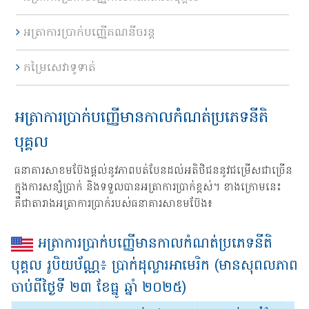
អត្រាការប្រាក់បញ្ញើគណនីចរន្ត
កម្រៃសេវាទូទាត់
អត្រាការប្រាក់បញ្ញើមានកាលកំណត់ប្រភេទនីតិ
បុគ្គល
ធនាគារសាខមប៊ែងផ្តល់នូវភាពបត់បែនដល់អតិថិជននូវជម្រើសជាច្រើន
ក្នុងការសន្សំប្រាក់ និងទទួលបានអត្រាការប្រាក់ខ្ពស់។ ខាងក្រោមនេះ​
គឺជាតារាងអត្រាការប្រាក់របស់ធនាគារសាខមប៊ែង៖
អត្រាការប្រាក់បញ្ញើមានកាលកំណត់ប្រភេទនីតិ
បុគ្គល រូបិយប័ណ្ណ៖ ប្រាក់ដុល្លារអាមេរិក (មានសុពលភាព
ចាប់ពីថ្ងៃទី ២៣ ខែ​ធ្នូ ឆ្នាំ ២០២៥)