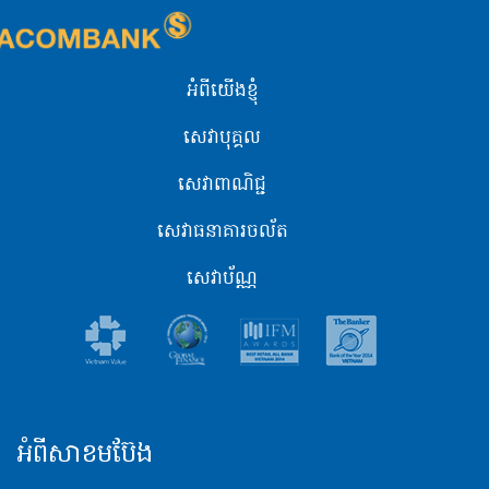
អំពីយើងខ្ញុំ
សេវាបុគ្គល
សេវាពាណិជ្ជ
សេវាធនាគារចល័ត
សេវាប័ណ្ណ
អំពីសាខមប៊ែង