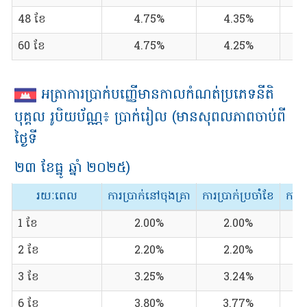
48 ខែ
4.75%
4.35%
60 ខែ
4.75%
4.25%
អត្រាការប្រាក់បញ្ញើមានកាលកំណត់ប្រភេទនីតិ
បុគ្គល រូបិយប័ណ្ណ៖ ប្រាក់រៀល (មានសុពលភាពចាប់ពី
ថ្ងៃទី
២៣ ខែ​ធ្នូ ឆ្នាំ ២០២៥)
រយៈពេល
ការប្រាក់នៅចុងគ្រា
ការប្រាក់ប្រចាំខែ
ការប
1 ខែ
2.00%
2.00%
2 ខែ
2.20%
2.20%
3 ខែ
3.25%
3.24%
6 ខែ
3.80%
3.77%