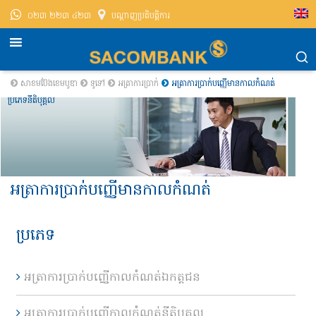
០២៣ ២២៣ ៤២៣
បណ្តាញ​ប្រតិបត្តិការ
សាខមប៊ែងខេមបូឌា
ទូទៅ
អត្រាការប្រាក់
អត្រាការប្រាក់បញ្ញើមានកាលកំណត់
ប្រភេទនីតិបុគ្គល
អត្រាការប្រាក់បញ្ញើមានកាលកំណត់
ប្រភេទ
អត្រាការប្រាក់បញ្ញើកាលកំណត់ឯកត្តជន
អត្រាការប្រាក់បញ្ញើកាលកំណត់នីតិបុគ្គល