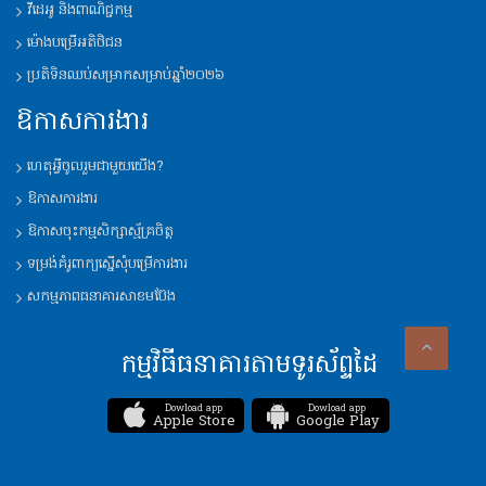
វីដេអូ និង​ពាណិជ្ជកម្ម
ម៉ោង​បម្រើ​អតិថិជន
ប្រតិទិន​ឈប់​សម្រាក​សម្រាប់​ឆ្នាំ​២០២៦
ឱកាសការងារ
ហេតុអ្វីចូលរួមជាមួយយើង?
ឱកាសការងារ
ឱកាសចុះកម្មសិក្សាស្ម័គ្រចិត្ត
ទម្រង់គំរូពាក្យ​ស្នើ​សុំ​បម្រើ​ការងារ
សកម្មភាពធនាគារសាខមប៊ែង
កម្មវិធីធនាគារតាមទូរស័ព្ទដៃ
Dowload app
Dowload app
Apple Store
Google Play