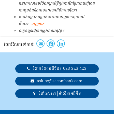
ធនាគារសាខមប៊ែងរក្សាសិទ្ធិក្នុងការកែប្រែដោយពុំមាន
ការជូនដំណឹងជាមុនដល់អតិថិជនឡើយ។
តារាងអត្រាការប្រាក់នេះអាចទាញយកបាននៅ
ទីនេះ៖
ទាញយក
លក្ខខណ្ឌផ្សេងៗត្រូវបានអនុវត្ត។
Email
Facebook
LinkedIn
ចែក​រំលែក​ទៅកាន់​:
ទំនាក់ទំនងអតិថិជន 023 223 423
ask-sc@sacombank.com
ទីតាំងសាខា
ម៉ាស៊ីនអេធីអឹម