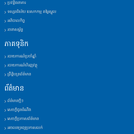
ប្រវត្តិ​ធនាគារ
ទស្សនវិស័យ​ បេសកកម្ម តម្លៃស្នូល
អភិបាលកិច្ច
រចនាសម្ព័ន្ធ​
ភាគទុនិក
របាយការណ៍​ប្រចាំឆ្នាំ
របាយការណ៍​ហិរញ្ញវត្ថុ
ព្រឹត្តិបត្រព័ត៌មាន
ព័ត៌មាន
ព័ត៌មានថ្មីៗ
សេចក្តីជូនដំណឹង
សេចក្តីប្រកាសព័ត៌មាន
អចលនទ្រព្យប្រកាសលក់