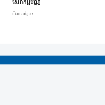
សេវាកម្មប័ណ្ណ
ព័ត៌មានបន្ថែម
k
dIn