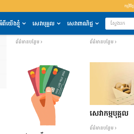
កម្មវិធីប
អំពីយើងខ្ញុំ
សេវាបុគ្គល
សេវាពាណិជ្ជ
មុខងារចល័ត
ទូទៅ
ព័ត៌មានបន្ថែម
ព័ត៌មានបន្ថែម
សេវាកម្មបុគ្គល
ព័ត៌មានបន្ថែម