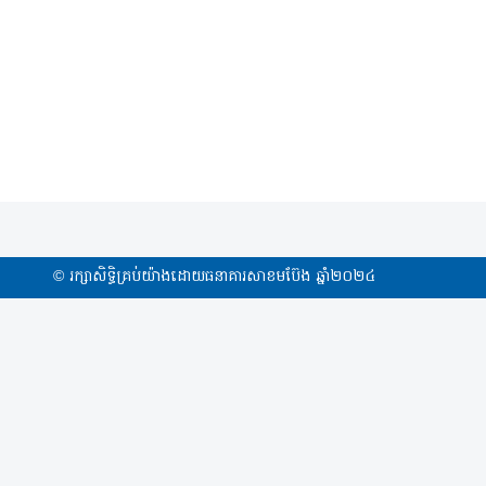
​© រក្សា​សិទ្ធិ​គ្រប់​យ៉ាង​ដោយ​ធនាគារសាខមប៊ែង ឆ្នាំ​២០២៤