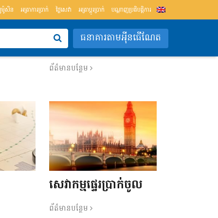
្រូម៉ូសិន
អត្រាការប្រាក់
ថ្លៃសេវា
អត្រាប្ដូរប្រាក់
បណ្តាញប្រតិបត្តិការ
ធនាគារតាមអុីនធើណែត
សេវាកម្មពាណិជ្ជ
ព័ត៌មានបន្ថែម
សេវាកម្មផ្ទេរប្រាក់ចូល
ព័ត៌មានបន្ថែម