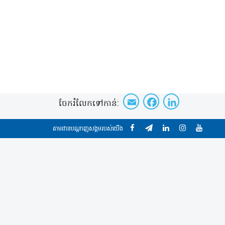
Email
Faceboo
Linke
ចែក​រំលែក​ទៅកាន់​:
តាមដានបណ្ដាញសង្គមរបស់យើង