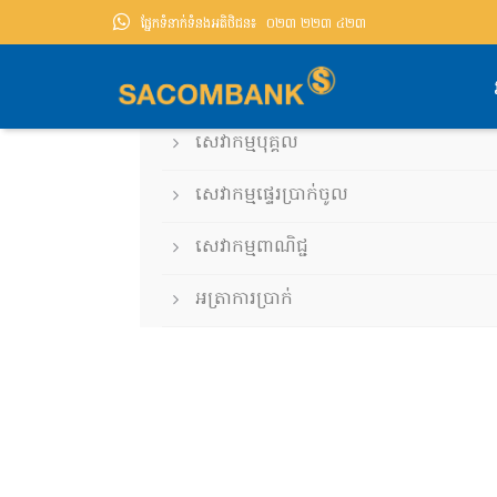
ផ្នែកទំនាក់ទំនងអតិថិជន៖
០២៣ ២២៣ ៤២៣
មុខងារចល័ត
បណ្តាញ​ប្រតិបត្តិការ
សេវាកម្មប័ណ្ណ
សេវាកម្មបុគ្គល
សេវាកម្មផ្ទេរប្រាក់ចូល
សេវាកម្មពាណិជ្ជ
អត្រា​ការ​ប្រាក់