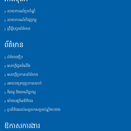
របាយការណ៍​ប្រចាំឆ្នាំ
របាយការណ៍​ហិរញ្ញវត្ថុ
ព្រឹត្តិបត្រព័ត៌មាន
ព័ត៌មាន
ព័ត៌មានថ្មីៗ
សេចក្តីជូនដំណឹង
សេចក្តីប្រកាសព័ត៌មាន
អចលនទ្រព្យប្រកាសលក់
វីដេអូ និង​ពាណិជ្ជកម្ម
ម៉ោង​បម្រើ​អតិថិជន
ប្រតិទិន​ឈប់​សម្រាក​សម្រាប់​ឆ្នាំ​២០២៦
ឱកាសការងារ