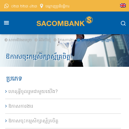
០២៣ ២២៣ ៤២៣
បណ្តាញ​ប្រតិបត្តិការ
សាខមប៊ែងខេមបូឌា
អំពីយើងខ្ញុំ
ឱកាសការងារ
ឱកាសចុះកម្មសិក្សាស្ម័គ្រចិត្ត
ឱកាសចុះកម្មសិក្សាស្ម័គ្រចិត្ត
ប្រភេទ
ហេតុអ្វីចូលរួមជាមួយយើង?
ឱកាសការងារ
ឱកាសចុះកម្មសិក្សាស្ម័គ្រចិត្ត