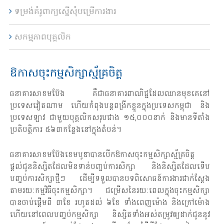
ទម្រង់គំរូពាក្យស្នើសុំបម្រើការងារ
សកម្មភាពបុគ្គលិក
ឱកាសចុះកម្មសិក្សាស្ម័គ្រចិត្ត
ធនាគារសាខមប៊ែង គឺជាធនាគារពាណិជ្ជដែលឈានមុខគេនៅ
ប្រទេសវៀតណាម ហើយកំពុងបន្តពង្រីកខ្លួនក្នុងប្រទេសកម្ពុជា និង
ប្រទេសឡាវ ជាមួយបុគ្គលិកសរុបជាង ១៥,០០០នាក់ និងមានទីតាំង
ប្រតិបត្តិការ ៥៦៣កន្លែងនៅក្នុងតំបន់។
ធនាគារសាខមប៊ែងខេមបូឌាបានបើកឱកាសចុះកម្មសិក្សាស្ម័គ្រចិត្ត
ផ្តល់ជូននិស្សិតដែលមិនទាន់បញ្ចប់ការសិក្សា និងនិស្សិតដែលទើប
បញ្ចប់ការសិក្សាថ្មីៗ ដើម្បីទទួលបានបទពិសោធន៍ការងារជាក់ស្តែង
តាមរយៈកម្មវិធីចុះកម្មសិក្សា។ ជម្រើសនៃរយៈពេលក្នុងចុះកម្មសិក្សា
បានចាប់ផ្តើមពី ៣ខែ រហូតដល់ ៦ខែ ទាំងពេញម៉ោង និងក្រៅម៉ោង
ហើយនៅពេលបញ្ចប់កម្មសិក្សា និស្សិតទាំងអស់តម្រូវឲ្យដាក់ជូននូវ