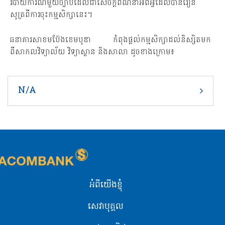
របាយការណ៍មួយច្បាប់ដែលជាសេចក្តីពណ៌នាអំពីអ្វីដែលបានរៀន
សូត្រពីការចុះកម្មសិក្សានេះ។
ធនាគារសាខមប៊ែងខេមបូឌា កំពុង​ផ្តល់​កម្មសិក្សា​ដល់​និស្សិតមក​
ពីសាកលវិទ្យាល័យ​ វិទ្យាស្ថាន និងសាលា ដូចខាង​ក្រោម៖
N/A
អំពីយើងខ្ញុំ
សេវាបុគ្គល