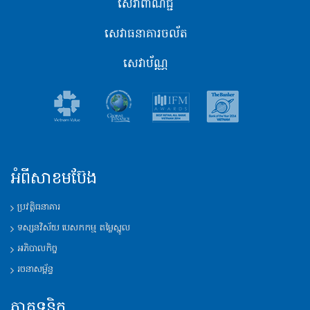
សេវាពាណិជ្ជ
សេវាធនាគារចល័ត
សេវាប័ណ្ណ
អំពីសាខមប៊ែង
ប្រវត្តិ​ធនាគារ
ទស្សនវិស័យ​ បេសកកម្ម តម្លៃស្នូល
អភិបាលកិច្ច
រចនាសម្ព័ន្ធ​
ភាគទុនិក