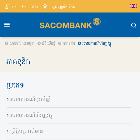
០២៣ ២២៣ ៤២៣
បណ្តាញ​ប្រតិបត្តិការ
សាខមប៊ែងខេមបូឌា
អំពីយើងខ្ញុំ
ភាគទុនិក
របាយការណ៍​ហិរញ្ញវត្ថុ
ភាគទុនិក
ប្រភេទ
របាយការណ៍ប្រចាំឆ្នាំ
របាយការណ៍ហិរញ្ញវត្ថុ
ព្រឹត្តិបត្រព័ត៌មាន