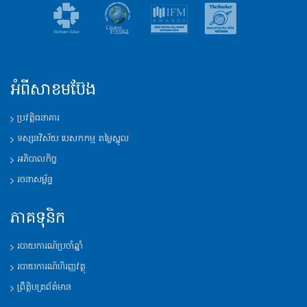
អំពីសាខមប៊ែង
ប្រវត្តិ​ធនាគារ
ទស្សនវិស័យ​ បេសកកម្ម តម្លៃស្នូល
អភិបាលកិច្ច
រចនាសម្ព័ន្ធ​
ភាគទុនិក
របាយការណ៍​ប្រចាំឆ្នាំ
របាយការណ៍​ហិរញ្ញវត្ថុ
ព្រឹត្តិបត្រព័ត៌មាន