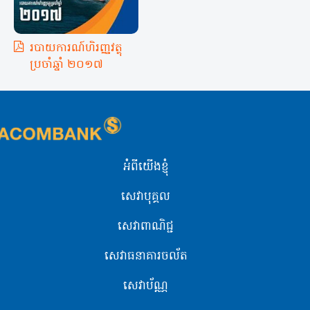
របាយការណ៍ហិរញ្ញវត្ថុ​
ប្រចាំឆ្នាំ ២០១៧
អំពីយើងខ្ញុំ
សេវាបុគ្គល
សេវាពាណិជ្ជ
សេវាធនាគារចល័ត
សេវាប័ណ្ណ