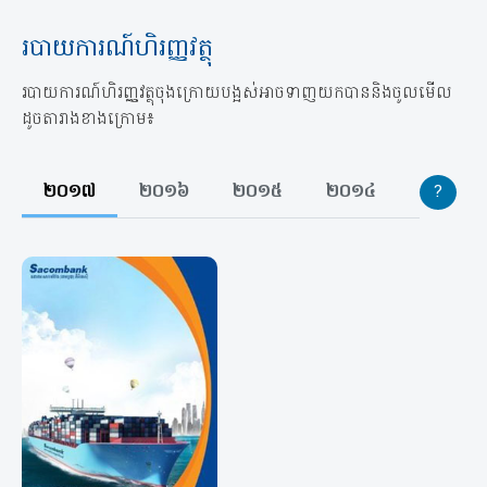
របាយការណ៍ហិរញ្ញវត្ថុ
របាយការណ៍ហិរញ្ញវត្ថុចុងក្រោយបង្អស់អាចទាញយកបាននិងចូលមើល
ដូចតារាងខាងក្រោម៖
២០១៧
២០១៦
២០១៥
២០១៤
២០១៣
?