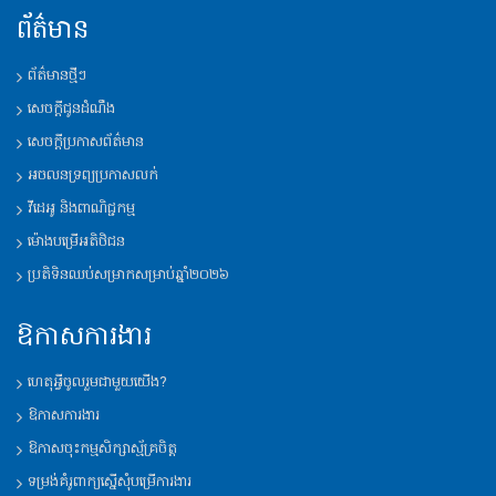
ព័ត៌មាន
ព័ត៌មានថ្មីៗ
សេចក្តីជូនដំណឹង
សេចក្តីប្រកាសព័ត៌មាន
អចលនទ្រព្យប្រកាសលក់
វីដេអូ និង​ពាណិជ្ជកម្ម
ម៉ោង​បម្រើ​អតិថិជន
ប្រតិទិន​ឈប់​សម្រាក​សម្រាប់​ឆ្នាំ​២០២៦
ឱកាសការងារ
ហេតុអ្វីចូលរួមជាមួយយើង?
ឱកាសការងារ
ឱកាសចុះកម្មសិក្សាស្ម័គ្រចិត្ត
ទម្រង់គំរូពាក្យ​ស្នើ​សុំ​បម្រើ​ការងារ