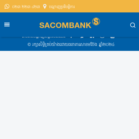
០២៣ ២២៣ ៤២៣
បណ្តាញ​ប្រតិបត្តិការ
សាខមប៊ែងខេមបូឌា
Exchange Rate
Exchange Rate 2020-02-14 8:15 AM
តាមដានបណ្ដាញសង្គមរបស់យើង
​© រក្សា​សិទ្ធិ​គ្រប់​យ៉ាង​ដោយ​ធនាគារសាខមប៊ែង ឆ្នាំ​២០២៤