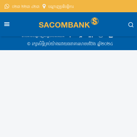
០២៣ ២២៣ ៤២៣
បណ្តាញ​ប្រតិបត្តិការ
សាខមប៊ែងខេមបូឌា
Exchange Rate
Exchange Rate 2020-02-18 8:15 AM
តាមដានបណ្ដាញសង្គមរបស់យើង
​© រក្សា​សិទ្ធិ​គ្រប់​យ៉ាង​ដោយ​ធនាគារសាខមប៊ែង ឆ្នាំ​២០២៤