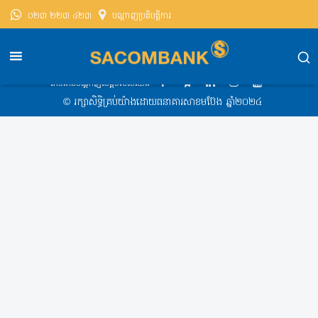
០២៣ ២២៣ ៤២៣
បណ្តាញ​ប្រតិបត្តិការ
សាខមប៊ែងខេមបូឌា
Exchange Rate
Exchange Rate 2019-10-09 08:15 AM
តាមដានបណ្ដាញសង្គមរបស់យើង
​© រក្សា​សិទ្ធិ​គ្រប់​យ៉ាង​ដោយ​ធនាគារសាខមប៊ែង ឆ្នាំ​២០២៤