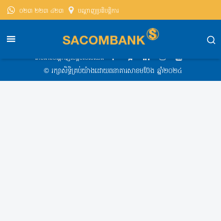
០២៣ ២២៣ ៤២៣
បណ្តាញ​ប្រតិបត្តិការ
សាខមប៊ែងខេមបូឌា
Exchange Rate
Exchange Rate 2019-11-21 08:15 AM
តាមដានបណ្ដាញសង្គមរបស់យើង
​© រក្សា​សិទ្ធិ​គ្រប់​យ៉ាង​ដោយ​ធនាគារសាខមប៊ែង ឆ្នាំ​២០២៤