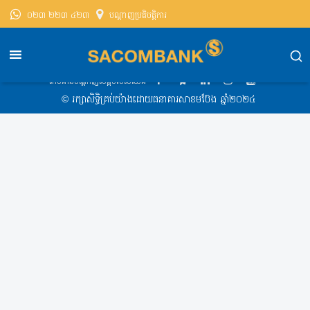
០២៣ ២២៣ ៤២៣
បណ្តាញ​ប្រតិបត្តិការ
សាខមប៊ែងខេមបូឌា
Exchange Rate
Exchange Rate 2018-12-11 8:15AM
តាមដានបណ្ដាញសង្គមរបស់យើង
​© រក្សា​សិទ្ធិ​គ្រប់​យ៉ាង​ដោយ​ធនាគារសាខមប៊ែង ឆ្នាំ​២០២៤