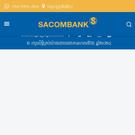
០២៣ ២២៣ ៤២៣
បណ្តាញ​ប្រតិបត្តិការ
សាខមប៊ែងខេមបូឌា
Exchange Rate
Exchange Rate 03-09-2021
តាមដានបណ្ដាញសង្គមរបស់យើង
​© រក្សា​សិទ្ធិ​គ្រប់​យ៉ាង​ដោយ​ធនាគារសាខមប៊ែង ឆ្នាំ​២០២៤