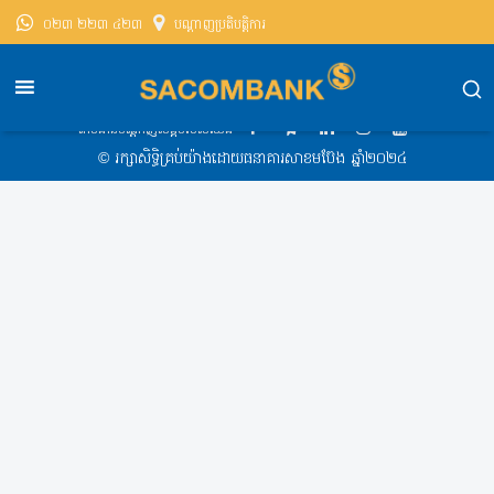
០២៣ ២២៣ ៤២៣
បណ្តាញ​ប្រតិបត្តិការ
សាខមប៊ែងខេមបូឌា
Exchange Rate
Exchange Rate 07-09-2021
តាមដានបណ្ដាញសង្គមរបស់យើង
​© រក្សា​សិទ្ធិ​គ្រប់​យ៉ាង​ដោយ​ធនាគារសាខមប៊ែង ឆ្នាំ​២០២៤