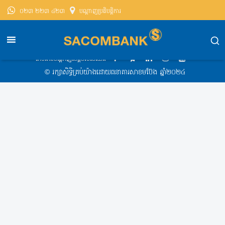
០២៣ ២២៣ ៤២៣
បណ្តាញ​ប្រតិបត្តិការ
សាខមប៊ែងខេមបូឌា
Exchange Rate
Exchange Rate 26-08-2021
តាមដានបណ្ដាញសង្គមរបស់យើង
​© រក្សា​សិទ្ធិ​គ្រប់​យ៉ាង​ដោយ​ធនាគារសាខមប៊ែង ឆ្នាំ​២០២៤