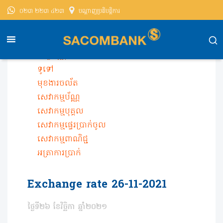
០២៣ ២២៣ ៤២៣
បណ្តាញ​ប្រតិបត្តិការ
សាខមប៊ែងខេមបូឌា
តម្លៃប័ណ្ណ
Exchange Rate
ទូទៅ
មុខងារចល័ត
សេវាកម្មប័ណ្ណ
សេវាកម្មបុគ្គល
សេវាកម្មផ្ទេរប្រាក់ចូល
សេវាកម្មពាណិជ្ជ
អត្រា​ការ​ប្រាក់
Exchange rate 26-11-2021
ថ្ងៃទី២៦ ខែវិច្ឆិកា ឆ្នាំ២០២១