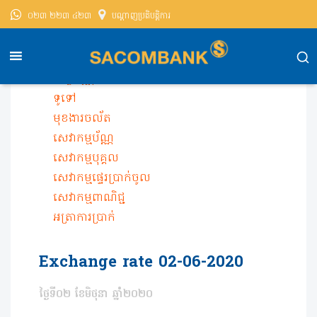
០២៣ ២២៣ ៤២៣
បណ្តាញ​ប្រតិបត្តិការ
សាខមប៊ែងខេមបូឌា
តម្លៃប័ណ្ណ
Exchange Rate
ទូទៅ
មុខងារចល័ត
សេវាកម្មប័ណ្ណ
សេវាកម្មបុគ្គល
សេវាកម្មផ្ទេរប្រាក់ចូល
សេវាកម្មពាណិជ្ជ
អត្រា​ការ​ប្រាក់
Exchange rate 02-06-2020
ថ្ងៃទី០២ ខែមិថុនា ឆ្នាំ២០២០