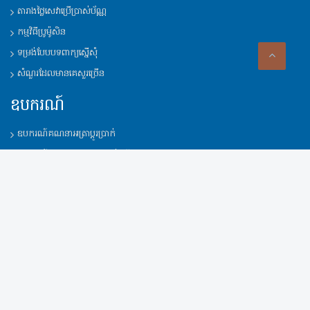
តារាងថ្លៃសេវាប្រើប្រាស់ប័ណ្ណ
កម្មវិធីប្រូម៉ូសិន
ទម្រង់បែបបទពាក្យស្នើសុំ
សំណួរដែលមានគេសួរច្រើន
ឧបករណ៍
ឧបករណ៍គណនាអត្រាប្តូរប្រាក់
ឧបករណ៍គណនាអត្រាការប្រាក់កម្ចី
ចុះឈ្មោះសម្រាប់ការទិញរូបិយប័ណ្ណ
ឧបករណ៍គណនាអត្រាការប្រាក់បញ្ញើ​
កម្មវិធីសាខមប៊ែង
Dowload app
Dowload app
Apple Store
Google Play