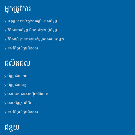
អ្នកត្រូវការ
អត្ថប្រយោជន៍ក្នុងការប្រើប្រាស់ប័ណ្ណ
វិធីការពារប័ណ្ណ និងការក្លែងបន្លំប័ណ្ណ
វិធីសន្សំប្រាក់ជាមួយប័ណ្ណរបស់លោកអ្នក
កម្មវិធីផ្តល់ជូនពិសេស
ផលិតផល
ប័ណ្ណឥណទាន
ប័ណ្ណឥណពន្ធ
សេវាធនាគារតាមអុីនធើណែត
សេវាប័ណ្ណអេធីអឹម
កម្មវិធីផ្តល់ជូនពិសេស
ជំនួយ