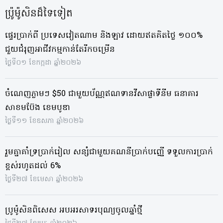
ប្រ៉ូម៉ូសិនដ៏ទៃទៀត
ផ្ទេរប្រាក់ពី ប្រទេសវៀតណាម និងឡាវ ដោយឥតគិតថ្លៃ ១០០%
ជួយជំរុញអាជីវកម្មកាន់តែរីកចម្រើន
ថ្ងៃទី០១ ខែកក្កដា ឆ្នាំ២០២៦
ចំណេញភ្លាមៗ $50 ជាមួយប័ណ្ណឥណទានវីសាផ្លាទីនីម ធនាគារ
សាខមប៊ែង ខេមបូឌា
ថ្ងៃទី១១ ខែឧសភា ឆ្នាំ២០២៦
រួមគ្នាគាំទ្រប្រាក់រៀល សន្សំជាមួយគណនីប្រាក់បញ្ញើ ទទួលការប្រាក់
ខ្ពស់រហូតដល់ 6%
ថ្ងៃទី២៧ ខែមេសា ឆ្នាំ២០២៦
ប្រូម៉ូសិនពិសេស អបអរសាទរបុណ្យចូលឆ្នាំថ្មី