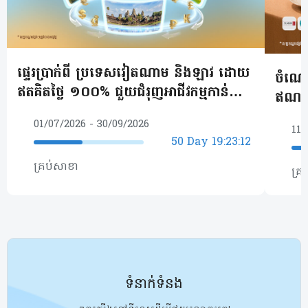
ផ្ទេរប្រាក់ពី ប្រទេសវៀតណាម និងឡាវ ដោយ
ចំណេញ
ឥតគិតថ្លៃ ១០០% ជួយជំរុញអាជីវកម្មកាន់តែ
ឥណទាន
រីកចម្រើន
ខេមបូ
01/07/2026
-
30/09/2026
11/
50
Day
19
:
23
:
12
គ្រប់សាខា
គ្រ
ទំនាក់ទំនង