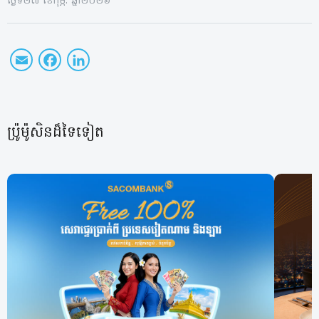
ថ្ងៃទី២៧ ខែកុម្ភៈ ឆ្នាំ២០២៦
Email
Facebook
LinkedIn
ប្រ៉ូម៉ូសិនដ៏ទៃទៀត