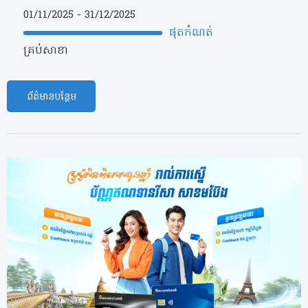
01/11/2025 -
31/12/2025
ផុតកំណត់
គ្រប់សាខា
ព័ត៌មានបន្ថែម