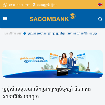
០២៣ ២២៣ ៤២៣
បណ្តាញ​ប្រតិបត្តិការ
សាខមប៊ែងខេមបូឌា
ប្រូម៉ូសិនទទួលបានទឹកប្រាក់ត្រឡប់ចុងឆ្នាំ ពីធនាគារ សាខមប៊ែង ខេមបូឌា
ប្រូម៉ូសិនទទួលបានទឹកប្រាក់ត្រឡប់ចុងឆ្នាំ ពីធនាគារ
សាខមប៊ែង ខេមបូឌា