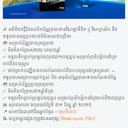
🎉 អតិថិជនថ្មីដែលបើកប័ណ្ណឥណទានវីសាផ្លាទីនីម ឬ វីសាក្លាសិក នឹង
ទទួលបានអត្ថប្រយោជន៍ពិសេសជាច្រើន៖
💳 សម្រាប់ប័ណ្ណមានទ្រព្យធានា
✅ មិនគិតកម្រៃសេវារយៈពេល៥ឆ្នាំ
✅ ទទួលទឹកប្រាក់ត្រឡប់រហូតដល់១០ដុល្លារ សម្រាប់ប្រតិបត្តិការដំបូង
ចាប់ពី៥០ដុល្លារ
✅ ដាក់ប្រាក់បញ្ញើមានកាលកំណត់ចាប់ពី៥០០ដុល្លារជាទ្រព្យធានា →
ទទួលបានអត្រាការប្រាក់ខ្ពស់ និង អនុម័តប័ណ្ណឥណទានរហ័សទាន់ចិត្ត
💳 សម្រាប់ប័ណ្ណគ្មានទ្រព្យធានា
✅ មិនគិតកម្រៃសេវា១ឆ្នាំដំបូង
✅ ទទួលទឹកប្រាក់ត្រឡប់៥ដុល្លារ សម្រាប់ប្រតិបត្តិការដំបូងចាប់ពី២៥ដុល្លារ
📅 សុពលភាព៖ រហូតដល់ថ្ងៃទី ៣១ ខែធ្នូ ឆ្នាំ ២០២៥
📍 សាខាដែលនៅជិតអ្នកបំផុត –
[ចុចទីនេះ]
📝 លក្ខខណ្ឌផ្សេងៗត្រូវបានអនុវត្ត
[Read more T&C]