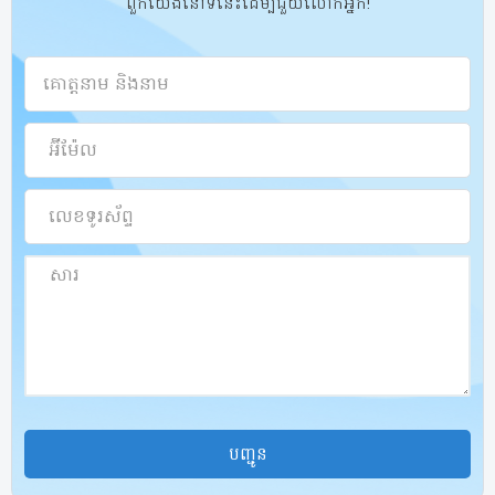
ពួកយើងនៅទីនេះដើម្បីជួយលោកអ្នក!