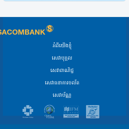
អំពីយើងខ្ញុំ
សេវាបុគ្គល
សេវាពាណិជ្ជ
សេវាធនាគារចល័ត
សេវាប័ណ្ណ