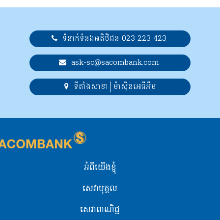
ទំនាក់ទំនងអតិថិជន 023 223 423
ask-sc@sacombank.com
ទីតាំងសាខា
ម៉ាស៊ីនអេធីអឹម
អំពីយើងខ្ញុំ
សេវាបុគ្គល
សេវាពាណិជ្ជ