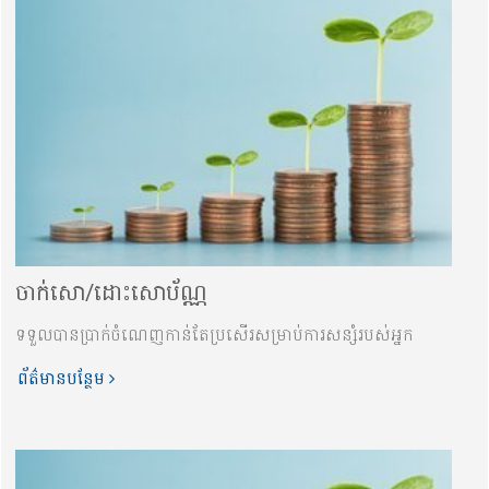
ចាក់សោ/ដោះសោប័ណ្ណ
ទទួលបាន​ប្រាក់ចំណេញកាន់តែប្រសើរ​សម្រាប់ការសន្សំរបស់អ្នក
ព័ត៌មានបន្ថែម