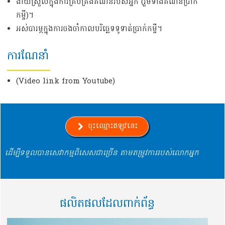
ងាយស្រួលក្នុងការគ្រប់គ្រងគណនីរបស់អ្នក (រួមទាំងគណនីប្រាក់
កម្ចី)។
អស់បារម្ភក្នុងការចងចាំកាលបរិច្ឆេទទូទាត់ប្រាក់កម្ចី។
ការណែនាំ
(Video link from Youtube)
ចុះឈ្មោះឥឡូវនេះ
ដើម្បីទទួលបានសេវាកម្មពិសេសជាច្រើន តាមតម្រូវការរបស់លោកអ្នក
ផលិតផលដែលពាក់ព័ន្ធ