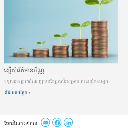
ស្នើសុំព័ត៌មានប័ណ្ណ
ទទួលបាន​ប្រាក់ចំណេញកាន់តែប្រសើរ​សម្រាប់ការសន្សំរបស់អ្នក
ព័ត៌មានបន្ថែម
Email
Facebook
LinkedIn
ចែក​រំលែក​ទៅកាន់​: