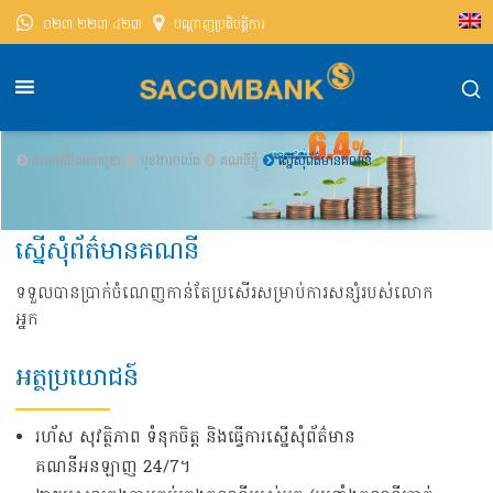
០២៣ ២២៣ ៤២៣
បណ្តាញ​ប្រតិបត្តិការ
សាខមប៊ែងខេមបូឌា
មុខងារចល័ត
គណនីខ្ញុំ
ស្នើសុំព័ត៌មានគណនី
ស្នើសុំព័ត៌មានគណនី
ទទួលបាន​ប្រាក់ចំណេញកាន់តែប្រសើរ​សម្រាប់ការសន្សំរបស់លោក
អ្នក
អត្ថប្រយោជន៍
រហ័ស សុវត្ថិភាព ទំនុកចិត្ត និងធ្វើការស្នើសុំព័ត៌មាន
គណនីអនឡាញ 24/7។