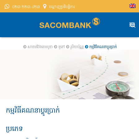
០២៣ ២២៣ ៤២៣
បណ្តាញ​ប្រតិបត្តិការ
សាខមប៊ែងខេមបូឌា
ទូទៅ
រូបិយប័ណ្ណ
កម្មវិធី​គណនា​​ប្តូរ​ប្រាក់
កម្មវិធី​គណនា​​ប្តូរ​ប្រាក់
ប្រភេទ