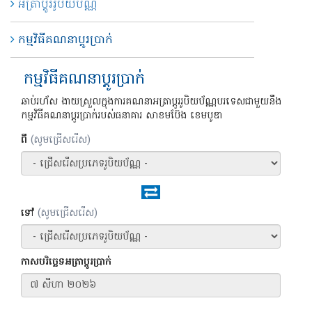
អត្រាប្តូររូបិយប័ណ្ណ
កម្មវិធី​គណនា​​ប្តូរ​ប្រាក់
កម្មវិធី​គណនា​​ប្តូរ​ប្រាក់
ឆាប់រហ័ស ងាយស្រួលក្នុងការគណនាអត្រាប្តូររូបិយប័ណ្ណបរទេសជាមួយនឹង
កម្មវិធីគណនាប្តូរប្រាក់របស់ធនាគារ សាខមប៊ែង ខេមបូឌា
ពី
(សូមជ្រើសរើស)
ទៅ
(សូមជ្រើសរើស)​
កាសបរិច្ឆេទអត្រាប្តូរប្រាក់