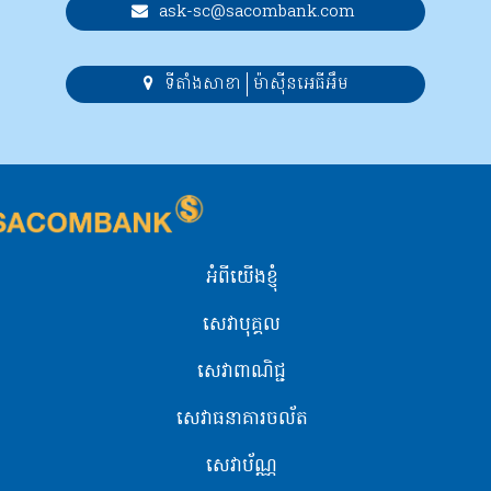
ask-sc@sacombank.com
ទីតាំងសាខា
ម៉ាស៊ីនអេធីអឹម
អំពីយើងខ្ញុំ
សេវាបុគ្គល
សេវាពាណិជ្ជ
សេវាធនាគារចល័ត
សេវាប័ណ្ណ