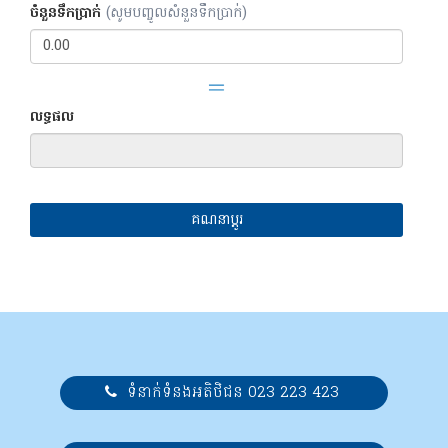
ចំនួនទឹកប្រាក់​
(សូមបញ្ចូលសំនួនទឹកប្រាក់)
លទ្ធផល
គណនាប្តូរ
ទំនាក់ទំនងអតិថិជន 023 223 423