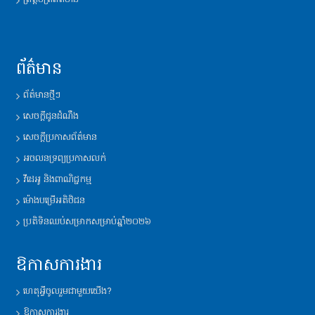
ព័ត៌មាន
ព័ត៌មានថ្មីៗ
សេចក្តីជូនដំណឹង
សេចក្តីប្រកាសព័ត៌មាន
អចលនទ្រព្យប្រកាសលក់
វីដេអូ និង​ពាណិជ្ជកម្ម
ម៉ោង​បម្រើ​អតិថិជន
ប្រតិទិន​ឈប់​សម្រាក​សម្រាប់​ឆ្នាំ​២០២៦
ឱកាសការងារ
ហេតុអ្វីចូលរួមជាមួយយើង?
ឱកាសការងារ