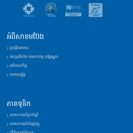
អំពីសាខមប៊ែង
ប្រវត្តិ​ធនាគារ
ទស្សនវិស័យ​ បេសកកម្ម តម្លៃស្នូល
អភិបាលកិច្ច
រចនាសម្ព័ន្ធ​
ភាគទុនិក
របាយការណ៍​ប្រចាំឆ្នាំ
របាយការណ៍​ហិរញ្ញវត្ថុ
ព្រឹត្តិបត្រព័ត៌មាន