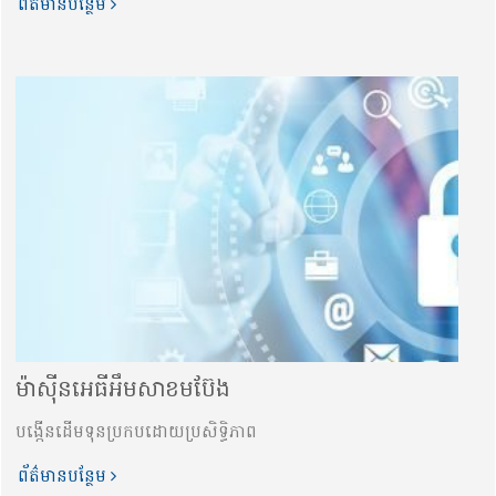
ព័ត៌មានបន្ថែម
ម៉ាស៊ីនអេធីអឹមសាខមប៊ែង
បង្កើនដើមទុនប្រកបដោយប្រសិទ្ធិភាព
ព័ត៌មានបន្ថែម