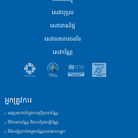
សេវាបុគ្គល
សេវាពាណិជ្ជ
សេវាធនាគារចល័ត
សេវាប័ណ្ណ
អ្នកត្រូវការ
អត្ថប្រយោជន៍ក្នុងការប្រើប្រាស់ប័ណ្ណ
វិធីការពារប័ណ្ណ និងការក្លែងបន្លំប័ណ្ណ
វិធីសន្សំប្រាក់ជាមួយប័ណ្ណរបស់លោកអ្នក