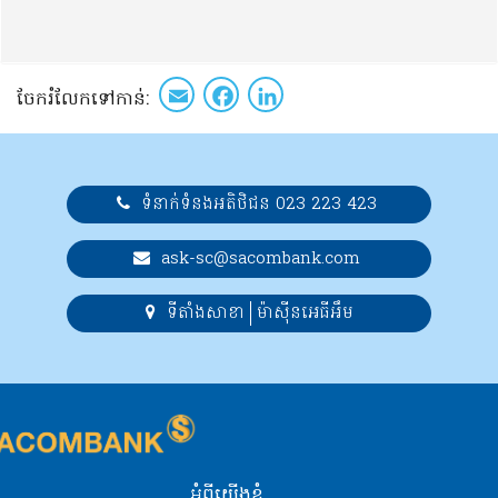
Email
Facebook
LinkedIn
ចែក​រំលែក​ទៅកាន់​:
ទំនាក់ទំនងអតិថិជន 023 223 423
ask-sc@sacombank.com
ទីតាំងសាខា
ម៉ាស៊ីនអេធីអឹម
អំពីយើងខ្ញុំ