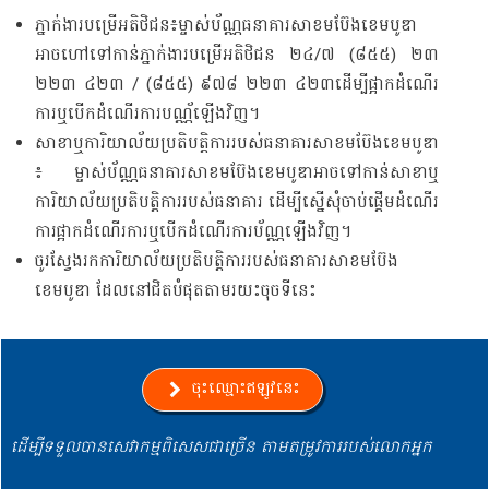
ភ្នាក់​ងារ​បម្រើ​អតិថិជន​៖​​ម្ចាស់​ប័ណ្ណ​ធនាគារ​សាខមប៊ែង​ខេមបូឌា​​​
អាច​ហៅ​ទៅ​កាន់​ភ្នាក់​ងារ​បម្រើ​អតិថិជន​ ២៤/៧​ (​៨៥៥)​ ២៣​
២២៣​ ៤២៣​ ​/​ (៨៥៥)​ ៩៧៨​ ២២៣​ ៤២៣​​ដើម្បី​ផ្អាក​ដំណើរ​
ការ​ឬ​បើក​ដំណើរ​ការ​បណ្ណ័​ឡើង​វិញ​។​
សាខា​ឬ​ការិយាល័យ​ប្រតិបត្តិការ​របស់​ធនាគារ​សាខមប៊ែង​ខេមបូឌា​
៖​​ ម្ចាស់​ប័ណ្ណ​ធនាគារ​សាខមប៊ែង​ខេមបូឌា​អាច​ទៅ​កាន់​សាខា​ឬ​
ការិយាល័យ​ប្រតិបត្តិការ​របស់​ធនាគារ​ ដើម្បី​ស្នើ​សុំ​ចាប់​ផ្តើម​ដំណើរ​
ការ​ផ្អាក​ដំណើរ​ការ​ឬ​​បើក​ដំណើរ​ការ​ប័ណ្ណ​ឡើង​វិញ​។​
ចូរ​ស្វែង​រក​ការិយាល័យ​ប្រតិបត្តិការ​របស់​ធនាគារ​សាខមប៊ែង​
ខេមបូឌា​ ដែល​នៅ​ជិត​បំផុត​តាម​រយះ​ចុច​ទី​នេះ​
ចុះឈ្មោះឥឡូវនេះ
ដើម្បីទទួលបានសេវាកម្មពិសេសជាច្រើន តាមតម្រូវការរបស់លោកអ្នក