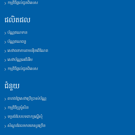
កម្មវិធីផ្តល់ជូនពិសេស
ផលិតផល
ប័ណ្ណឥណទាន
ប័ណ្ណឥណពន្ធ
សេវាធនាគារតាមអុីនធើណែត
សេវាប័ណ្ណអេធីអឹម
កម្មវិធីផ្តល់ជូនពិសេស
ជំនួយ
តារាងថ្លៃសេវាប្រើប្រាស់ប័ណ្ណ
កម្មវិធីប្រូម៉ូសិន
ទម្រង់បែបបទពាក្យស្នើសុំ
សំណួរដែលមានគេសួរច្រើន