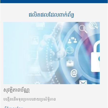
ផលិតផលដែលពាក់ព័ន្ធ
សុវត្ថិភាពប័ណ្ណ
បង្កើនដើមទុនប្រកបដោយប្រសិទ្ធិភាព