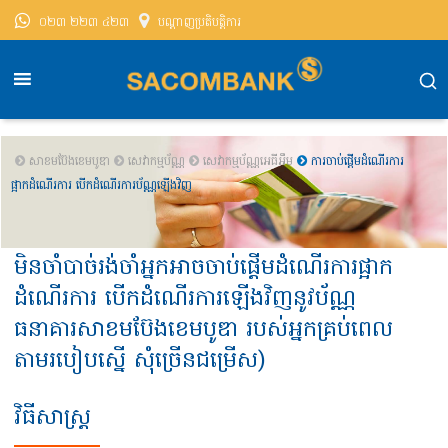
០២៣ ២២៣ ៤២៣
បណ្តាញ​ប្រតិបត្តិការ
សាខមប៊ែងខេមបូឌា
សេវាកម្មប័ណ្ណ
សេវាកម្មប័ណ្ណអេធីអឹម
ការចាប់ផ្តើមដំណើរការ
ផ្អាកដំណើរការ បើកដំណើរការប័ណ្ណឡើងវិញ
មិនចាំបាច់រង់ចាំអ្នកអាចចាប់ផ្តើមដំណើរការផ្អាក
ដំណើរការ បើកដំណើរការឡើងវិញនូវប័ណ្ណ
ធនាគារសាខមប៊ែងខេមបូឌា របស់អ្នកគ្រប់ពេល
តាមរបៀបស្នើ សុំច្រើនជម្រើស)
វិធីសាស្ត្រ