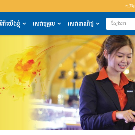
កម្មវិធីប
អំពីយើងខ្ញុំ
សេវាបុគ្គល
សេវាពាណិជ្ជ