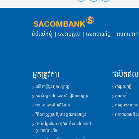
អំពីយើងខ្ញុំ
សេវាបុគ្គល
សេវាពាណិជ្ជ
សេវាធនាគ
អ្នកត្រូវការ
ផលិតផល
លិខិតផ្ញើជូនកូនសម្លាញ់
ការផ្តល់កម្ចី
ការសិក្សានៅបរទេសជារឿងងាយស្រួល!
ការសន្សំ
ធនាគារតាមអុីនធើណែត
ការផ្តល់សេវាកម្ម
វិធីសាស្រ្តជួយឱ្យមានផ្ទះនៅវ័យក្មេង
ធនាគារតាមអុី
គ្រប់កន្លែងដែលត្រូវទៅកំសាន្តលែងនៅ
ឆ្ងាយទៀតហើយ!