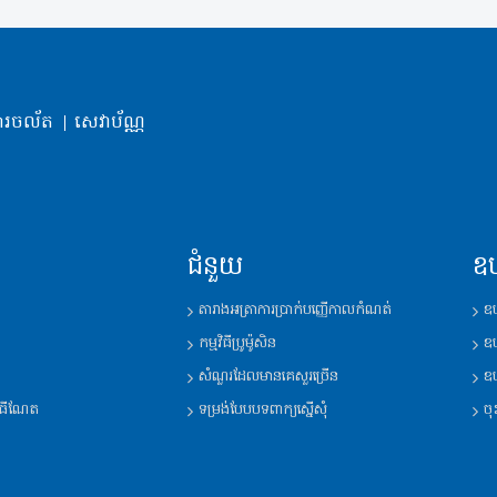
ារចល័ត
សេវាប័ណ្ណ
ជំនួយ
ឧ
តារាងអត្រាការប្រាក់បញ្ញើកាលកំណត់
ឧប
កម្មវិធីប្រូម៉ូសិន
ឧប
សំណួរដែលមានគេសួរច្រើន
ឧប
នធើណែត
ទម្រង់បែបបទពាក្យស្នើសុំ
ចុ