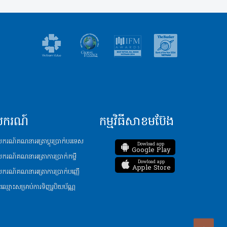
បករណ៍
កម្មវិធីសាខមប៊ែង
ករណ៍គណនាអត្រាប្តូរប្រាក់បរទេស
Dowload app
Google Play
ករណ៍គណនាអត្រាការប្រាក់កម្ចី
Dowload app
Apple Store
ករណ៍គណនាអត្រាការប្រាក់បញ្ញើ​
ះឈ្មោះសម្រាប់ការទិញរូបិយប័ណ្ណ