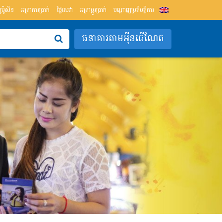
្រូម៉ូសិន
អត្រាការប្រាក់
ថ្លៃសេវា
អត្រាប្ដូរប្រាក់
បណ្តាញប្រតិបត្តិការ
ធនាគារតាមអុីនធើណែត