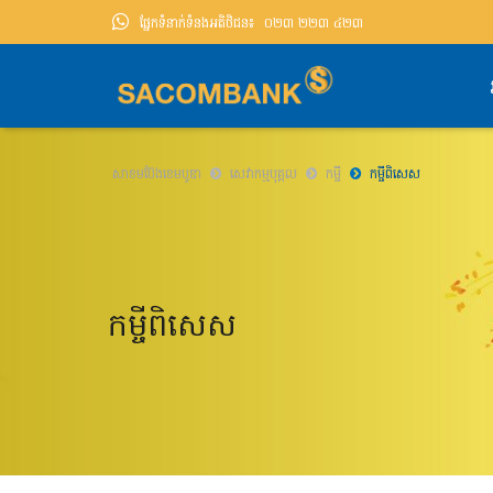
អ្នក​ត្រូវការ
ផ្នែកទំនាក់ទំនងអតិថិជន៖
ផលិតផល
០២៣ ២២៣ ៤២៣
ឧបករណ៍
ជំនួយ
បណ្តាញ​ប្រតិបត្តិការ
សាខមប៊ែងខេមបូឌា
សេវាកម្មបុគ្គល
កម្ចី
កម្ចីពិសេស
កម្ចីពិសេស