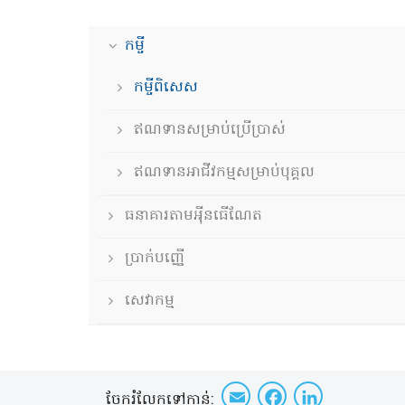
កម្ចី
កម្ចីពិសេស
ឥណទានសម្រាប់ប្រើប្រាស់
ឥណទានអាជីវកម្មសម្រាប់បុគ្គល
ធនាគារតាមអុីនធើណែត
ប្រាក់បញ្ញើ
សេវាកម្ម
Email
Faceboo
Linke
ចែក​រំលែក​ទៅកាន់​: