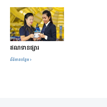
ឥណទានផ្សារ
ព័ត៌មានបន្ថែម
k
dIn