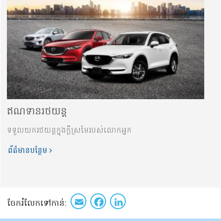
ឥណទានរថយន្ត
ទទួលយករថយន្តក្នុងក្ដីស្រមៃរបស់លោកអ្នក
ព័ត៌មានបន្ថែម
Email
Facebook
LinkedIn
ចែក​រំលែក​ទៅកាន់​: