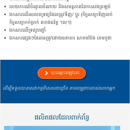
របាយការណ៍ចំណូលចំណាយ​ និងសមត្ថភាពនៃការសងត្រឡប់
ឯកសារ​លើអចលនទ្រព្យដែលត្រូវទិញ/ ប្ដូរ (កិច្ចសន្យាទិញលក់
កិច្ចសន្យាកក់ប្រាក់ តារាងតម្លៃ ។ល។)
ឯកសារលើទ្រព្យបញ្ចាំ
ឯកសារផ្សេងៗដែលតម្រូវដោយធនាគារ សាខមប៊ែង ខេមបូឌា
ចុះឈ្មោះឥឡូវនេះ
ដើម្បីទទួលបានសេវាកម្មពិសេសជាច្រើន តាមតម្រូវការរបស់លោកអ្នក
ផលិតផលដែលពាក់ព័ន្ធ