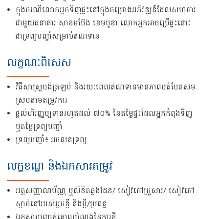
ក្នុងករណីលោកអ្នកទិញផ្ទះនៅក្នុងគម្រោងអភិវឌ្ឍន៍ដែលសហការ
ជាមួយធនាគារ សាខមប៊ែង ខេមបូឌា លោកអ្នកអាចប្រើផ្ទះនោះ
ជាទ្រព្យបញ្ចាំសម្រាប់ឥណទាន
លក្ខណៈពិសេស
វិធីសាស្រ្តបង់ត្រឡប់​ និងរយៈពេលឥណទាន​មានភាពបត់បែនសម
ស្របតាមតម្រូវការ
ផ្តល់ហិរញ្ញប្បទានរហូតដល់ ៧០% នៃតម្លៃផ្ទះដែលអ្នកកំពុងទិញ
ឬតម្លៃទ្រព្យបញ្ចាំ
ទ្រព្យបញ្ចាំ៖​ អចលនទ្រព្យ
លក្ខខណ្ឌ និងឯកសារតម្រូវ
អត្តសញ្ញាណប័ណ្ណ​ ឬលិខិតឆ្លងដែន/ សៀវភៅគ្រួសារ/ សៀវភៅ
ស្នាក់នៅរបស់អ្នកខ្ចី និងប្ដី/ប្រពន្ធ
ឯកសារបញ្ជាក់គោលបំណងនៃការខ្ចី