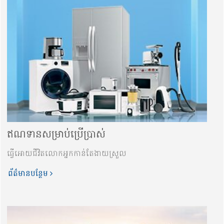
ឥណទានសម្រាប់ប្រើប្រាស់
ធ្វើអោយជីវិតលោកអ្នកកាន់តែងាយស្រួល
ព័ត៌មានបន្ថែម