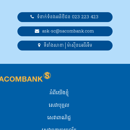
ទំនាក់ទំនងអតិថិជន 023 223 423
ask-sc@sacombank.com
ទីតាំងសាខា
ម៉ាស៊ីនអេធីអឹម
អំពីយើងខ្ញុំ
សេវាបុគ្គល
សេវាពាណិជ្ជ