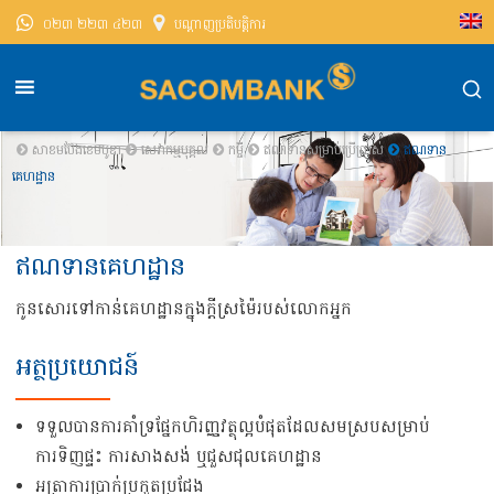
០២៣ ២២៣ ៤២៣
បណ្តាញ​ប្រតិបត្តិការ
សាខមប៊ែងខេមបូឌា
សេវាកម្មបុគ្គល
កម្ចី
ឥណទានសម្រាប់ប្រើប្រាស់
ឥណទាន
គេហដ្ឋាន
ឥណទានគេហដ្ឋាន
កូនសោរទៅកាន់គេហដ្ឋានក្នុងក្ដីស្រម៉ៃរបស់លោកអ្នក
អត្ថប្រយោជន៍
ទទួលបានការគាំទ្រផ្នែកហិរញ្ញវត្ថុល្អបំផុតដែលសមស្របសម្រាប់
ការទិញផ្ទះ ការសាងសង់ ឬជួសជុលគេហដ្ឋាន
អត្រាការប្រាក់ប្រកួតប្រជែង