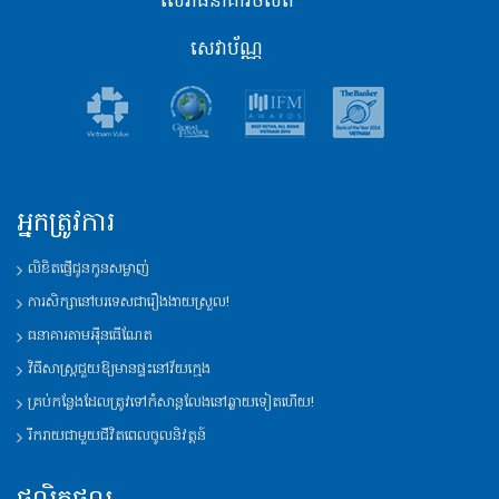
សេវាធនាគារចល័ត
សេវាប័ណ្ណ
អ្នកត្រូវការ
លិខិតផ្ញើជូនកូនសម្លាញ់
ការសិក្សានៅបរទេសជារឿងងាយស្រួល!
ធនាគារតាមអុីនធើណែត
វិធីសាស្រ្តជួយឱ្យមានផ្ទះនៅវ័យក្មេង
គ្រប់កន្លែងដែលត្រូវទៅកំសាន្តលែងនៅឆ្ងាយទៀតហើយ!
រីករាយជាមួយជីវិតពេលចូលនិវត្តន៍