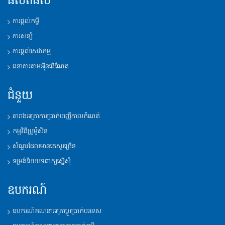
ផលិតផល
ការផ្តល់កម្ចី
ការសន្សំ
ការផ្តល់សេវាកម្ម
ធនាគារតាមអុីនធើណែត
ជំនួយ
តារាងអត្រាការប្រាក់បញ្ញើកាលកំណត់
កម្មវិធីប្រូម៉ូសិន
សំណួរដែលមានគេសួរច្រើន
ទម្រង់បែបបទពាក្យស្នើសុំ
ឧបករណ៍
ឧបករណ៍គណនាអត្រាប្តូរប្រាក់បរទេស